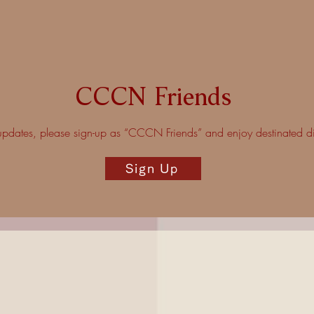
CCCN Friends
t updates, please sign-up as “CCCN Friends” and enjoy destinated d
Sign Up