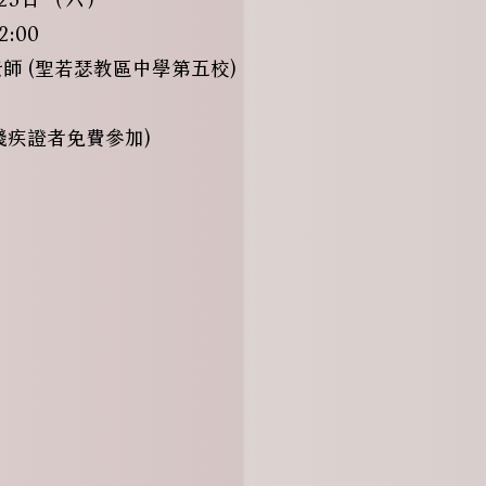
:00
師 (聖若瑟教區中學第五校)
持殘疾證者免費參加)