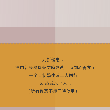
九折優惠：
—澳門紐曼樞機藝文館會員–『#知心薈友』
—全日制學生及二人同行
—65歲或以上人士
（所有優惠不能同時使用）