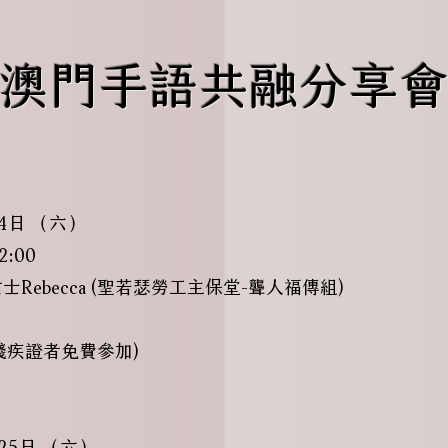
澳門手語共融分享
4日 （六）
:00
Rebecca (聖若瑟勞工主保堂-聾人福傳組)
持殘疾證者免費參加)
25日 （六）