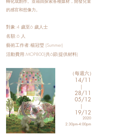
轉化成創作。並藉由探索各種媒材，開發兒童
的感官和想像力。
對象:4 歲至6 歲人士
名額:6 人
藝術工作者:楊冠瑩 (Summer)
活動費用:MOP800|共6節(提供材料)
（每週六）
14/11
｜
28/
11
05/12
｜
19/
12
2020
2:30pm-4:00pm