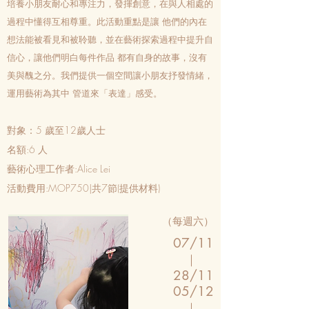
培養小朋友耐心和專注力，發揮創意，在與人相處的
過程中懂得互相尊重。此活動重點是讓 他們的內在
想法能被看見和被聆聽，並在藝術探索過程中提升自
信心，讓他們明白每件作品 都有自身的故事，沒有
美與醜之分。我們提供一個空間讓小朋友抒發情緒，
運用藝術為其中 管道來「表達」感受。
對象：5 歲至12歲人士
名額:6 人
藝術心理工作者:Alice Lei
活動費用:MOP750|共7節(提供材料)
（每週六）
07/11
｜
28/
11
05/12
｜