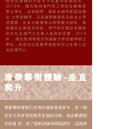
個管弦樂團的大提琴手並參與多個演出。
2013年，陳氏取得澳門理工學院音樂教育
學士學位，在校期間，隨著名鋼琴家梁詠茜
女 士學習鋼琴，以及隨聲樂家吳存新女士學
習聲樂，並多次被揀選出席聲樂大師班。隨
後陳氏赴葡萄牙深造，專門研究葡語系國家
的文化及澳門土生葡人族群的音樂，2018
年， 陳氏取得葡萄牙阿威羅大學音樂學碩士
學位，為首位以音樂學角度研究土生葡人文
化的澳門人。
康樂攀樹體驗-垂直
爬升
康樂攀樹運動已在海外國家發展多年，是一個
安全又具有環境教育意義的活動。藉由攀爬樹
木的過 程，除了能夠訓練身體協調性，認識專