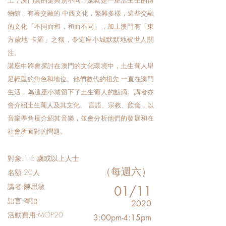
上，澳門真的是與別不同，她就是一座活生生的博
物館，有著交融的 中西文化，繁雜多樣，這些交融
的文化「不同而和，和而不同」，加上澳門有「東
方蒙地 卡羅」之稱，令這座小城默默地被世人關
注。
講座中將會探討在澳門的文化環境中，土生葡人舉
足輕重的角色和地位。他們數代的祖先 一直在澳門
生活，為這座小城留下了土生葡人的點滴。講者亦
會介紹土生葡人及其文化、 言語、宗教、飲食，以
音樂學角度介紹其音樂，並會分析他們的發展和在
社會所面對的問題。
對象:1 6 歲或以上人士
（每週六）
名額:20人
講者:陳思敏
01/11
語言:粵語
2020
活動費用:MOP20
3:00pm-4:15pm