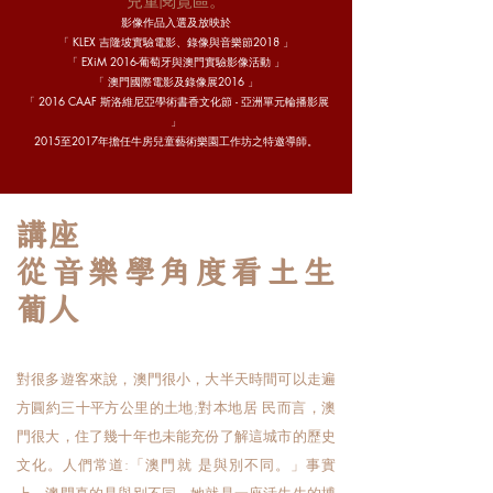
兒童閱覽區。
影像作品入選及放映於
「 KLEX 吉隆坡實驗電影、錄像與音樂節2018 」
「 EXiM 2016-葡萄牙與澳門實驗影像活動 」
「 澳門國際電影及錄像展2016 」
「 2016 CAAF 斯洛維尼亞學術書香文化節 - 亞洲單元輪播影展
」
2015至2017年擔任牛房兒童藝術樂園工作坊之特邀導師。
講座
從音樂學角度看土生
葡人
對很多遊客來說，澳門很小，大半天時間可以走遍
方圓約三十平方公里的土地;對本地居 民而言，澳
門很大，住了幾十年也未能充份了解這城市的歷史
文化。人們常道:「澳門就 是與別不同。」事實