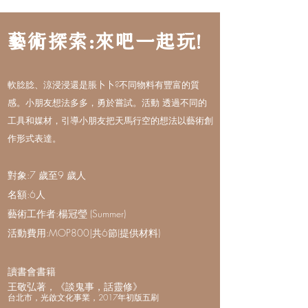
藝術探索:來吧一起玩!
軟腍腍、涼浸浸還是脹卜卜?不同物料有豐富的質
感。小朋友想法多多，勇於嘗試。活動 透過不同的
工具和媒材，引導小朋友把天馬行空的想法以藝術創
作形式表達。
對象:7 歲至9 歲人
名額:6人
藝術工作者:楊冠瑩 (Summer)
活動費用:MOP800|共6節(提供材料)
讀書會書籍
王敬弘著，《談鬼事，話靈修》
台北市，光啟文化事業，2017年初版五刷