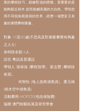
業的攀樹技巧，鍛鍊堅強的體魄，更重要的是
能夠親近樹木 從而接觸美麗的大自然。帶領您
用不同視角觀賞樹的世界，經歷一場豐富又有
趣的康體攀樹樂趣。
對象:16至60歲(不恐高及對康樂攀爬有興趣
之人士)
各時段名額:6人
語言:粵語及普通話
帶領人:張保強 (攀樹指導)、梁志豐 (攀樹技
術員)、
何智怡 (地上急救拯救員)、蕭元斌
(樹木空中拯救員)
活動費用:MOP250(包括保險費)
協辦:澳門樹藝拓展及研究學會