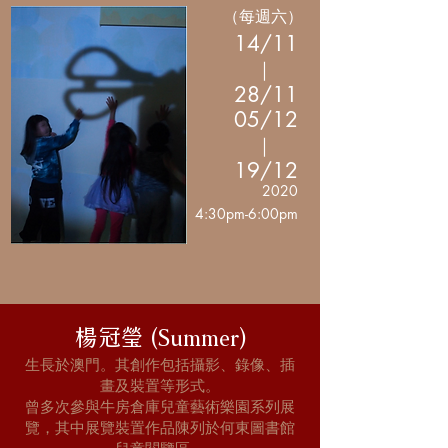
（每週六）
14/11
｜
28/11
05/12
｜
19/12
2020
4:30pm-6:00pm
楊冠瑩 (Summer)
生長於澳門。其創作包括攝影、錄像、插
畫及裝置等形式。
曾多次參與牛房倉庫兒童藝術樂園系列展
覽，其中展覽裝置作品陳列於何東圖書館