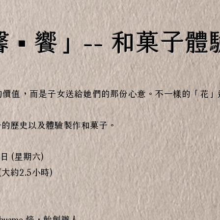
 ▪ 饗」-- 和菓子
的價值，而是子女送給她們的那份心意。不一樣的「花」
子的歷史以及體驗製作和菓子。
8日 (星期六)
 (大約2.5小時)
〡Abuame 焙˙飴創辦人