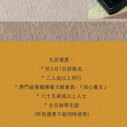
九折優惠：
* 於5月7日前報名
* 二人或以上同行
* 澳門紐曼樞機藝文館會員–『知心薈友』
* 六十五歲或以上人士
* 全日制學生證
(所有優惠不能同時使用)