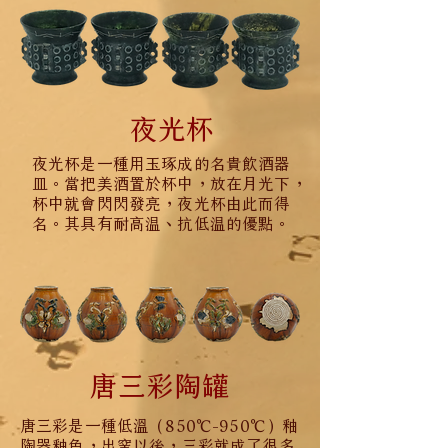
夜光杯
夜光杯是一種用玉琢成的名貴飲酒器
皿。當把美酒置於杯中，放在月光下，
杯中就會閃閃發亮，夜光杯由此而得
名。其具有耐高温、抗低温的優點。
唐三彩陶罐
唐三彩是一種低溫（850℃-950℃）釉
陶器釉色，出窯以後，三彩就成了很多