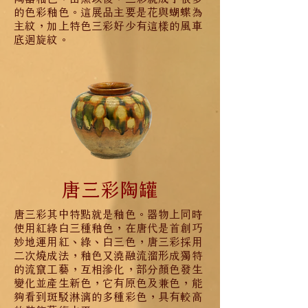
的色彩釉色。這展品主要是花與蝴蝶為
主紋，加上特色三彩好少有這樣的風車
底迴旋紋。
唐三彩陶罐
唐三彩其中特點就是釉色。器物上同時
使用紅綠白三種釉色，在唐代是首創巧
妙地運用紅、綠、白三色，唐三彩採用
二次燒成法，釉色又澆融流溜形成獨特
的流竄工藝，互相滲化，部分顏色發生
變化並產生新色，它有原色及兼色，能
夠看到斑駁淋漓的多種彩色，具有較高