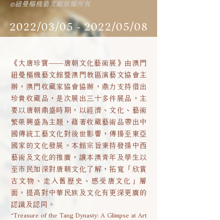
©紐曼樞機藝文館版權所有
2022/03/05 - 2022/05/08
《大唐珍寶——唐朝文化藝術展》由澳門
紐曼樞機藝文館暨澳門教區演藝文協會主
辦，澳門收藏家協會協辦，鼎力支持借出
珍貴收藏品，是次展出三十多件展品，主
要以唐朝鼎盛時期，以經濟、文化、藝術
繁榮興盛為主題，藉著收藏藝術品帶出中
國傳統工藝文化對後世影響，傳揚至東亞
國家的文化發展。本館宗旨秉持發揚中西
藝術及文化的推廣，讓本澳青年及學生以
至市民加深對唐朝文化了解，拓寬「欣賞
古文物、走入舊歷史、感受唐文化」層
面，提高對中華民族及文化有更深更廣的
認識及認同。
“Treasure of the Tang Dynasty: A Glimpse at Art