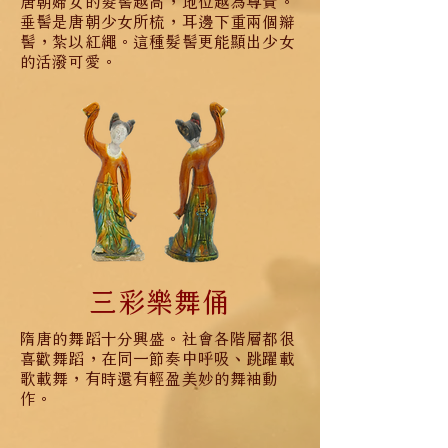
唐朝婦女的髮髻越高，地位越為尊貴。
垂髻是唐朝少女所梳，耳邊下重兩個辮
髻，紮以紅繩。這種髮髻更能顯出少女
的活潑可愛。
三彩樂舞俑
隋唐的舞蹈十分興盛。社會各階層都很
喜歡舞蹈，在同一節奏中呼吸、跳躍載
歌載舞，有時還有輕盈美妙的舞袖動
作。