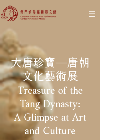
大唐珍寶—唐朝
文化藝術展
Treasure of the
Tang Dynasty:
A Glimpse at Art
and Culture