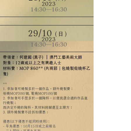
2023
14:30—16:30
29/10
（日
）
2023
14:30—16:30
帶領者：何建國 (黑子) | 澳門工藝美術大師
對象：12歲或以上之有興趣人士
材料費：MOP 860** (共兩節｜包燒製柴燒杯乙
隻)
**
1. 參加者可燒製多於一個作品，額外燒製費：
柴燒MOP300/個, 電燒MOP100/個
2. 參加者可手捏多於一個陶杯，以便挑選合適的作品進
行燒製；
而決定不燒的陶杯，其材料將歸還至主辦方；
3. 額外燒製費不設折扣優惠；
優惠
(以下優惠不能同時使用)
：
- 早鳥優惠：10月15日或之前報名
- 二人同行，可享九五折